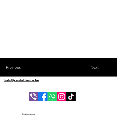
Previous
Next
hola@costablanca.hu
© 2025 CostaBlanca