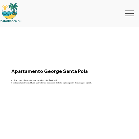
Apartamento George Santa Pola
Az árak szezonálisan változnak, de már 65 €/éj-től elérhető!
A pontos dátumokról és aktuális árakról kérjük, érdeklődjön elérhetőségeink egyikén – készséggel segítünk.